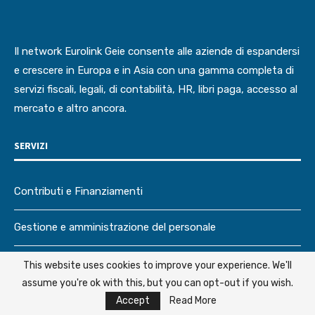
Il network Eurolink Geie consente alle aziende di espandersi
e crescere in Europa e in Asia con una gamma completa di
servizi fiscali, legali, di contabilità, HR, libri paga, accesso al
mercato e altro ancora.
SERVIZI
Contributi e Finanziamenti
Gestione e amministrazione del personale
Consulenza contabile e fiscale
This website uses cookies to improve your experience. We'll
assume you're ok with this, but you can opt-out if you wish.
Assistenza Legale e Consulenza aziendale
Accept
Read More