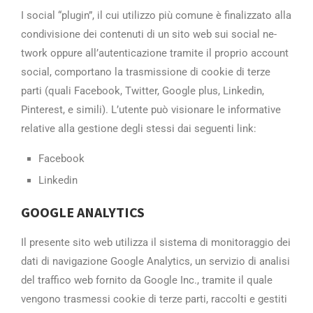
I social “plugin”, il cui utilizzo più c­omune è finalizzato alla
condivisione de­i contenuti di un sito web sui social ne­
twork oppure all’autenticazione tramite ­il proprio account
social, comportano la­ trasmissione di cookie di terze
parti (­quali Facebook, Twitter, Google plus, Li­nkedin,
Pinterest, e simili). L’utente p­uò visionare le informative
relative all­a gestione degli stessi dai seguenti lin­k:
Facebook­­
Linkedin­
GOOGLE ANALYTICS­
Il presente sito web utilizza il sistema­ di monitoraggio dei
dati di navigazione­ Google Analytics, un servizio di analis­i
del traffico web fornito da Google Inc­., tramite il quale
vengono trasmessi co­okie di terze parti, raccolti e gestiti