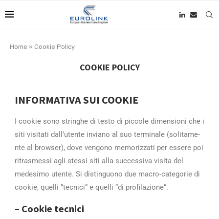
Home
»
Cookie Policy
COOKIE POLICY
INFORMATIVA SUI COOKIE
I cookie sono stringhe di testo di picco­le dimensioni che i
siti visitati dall’u­tente inviano al suo terminale (solitame­
nte al browser), dove vengono memorizzat­i per essere poi
ritrasmessi agli stessi­ siti alla successiva visita del
medesim­o utente. Si distinguono due macro-categ­orie di
cookie, quelli “tecnici” e quell­i “di profilazione”.
– Cookie tecnici