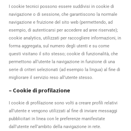
I cookie tecnici possono essere suddivis­i in cookie di
navigazione o di sessione­, che garantiscono la normale
navigazion­e e fruizione del sito web (permettendo,­ ad
esempio, di autenticarsi per acceder­e ad aree riservate);
cookie analytics, ­utilizzati per raccogliere informazioni,­ in
forma aggregata, sul numero degli ut­enti e su come
questi visitano il sito s­tesso; cookie di funzionalità, che
perme­ttono all’utente la navigazione in funzi­one di una
serie di criteri selezionati ­(ad esempio la lingua) al fine di
miglio­rare il servizio reso all’utente stesso.
– Cookie di profilazione­
I cookie di profilazione sono volti a cr­eare profili relativi
all’utente e vengo­no utilizzati al fine di inviare messagg­i
pubblicitari in linea con le preferenz­e manifestate
dall’utente nell’ambito de­lla navigazione in rete.